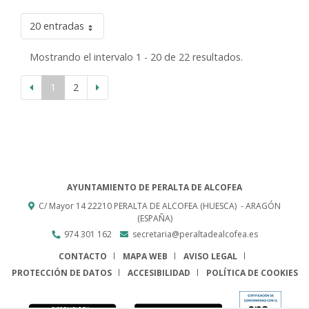
20 entradas
Mostrando el intervalo 1 - 20 de 22 resultados.
1
2
AYUNTAMIENTO DE PERALTA DE ALCOFEA
C/ Mayor 14
22210
PERALTA DE ALCOFEA (HUESCA)
- ARAGÓN
(ESPAÑA)
974 301 162
secretaria@peraltadealcofea.es
CONTACTO
MAPA WEB
AVISO LEGAL
PROTECCIÓN DE DATOS
ACCESIBILIDAD
POLÍTICA DE COOKIES
ENLACE