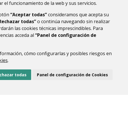
r el funcionamiento de la web y sus servicios.
botón
“Aceptar todas”
consideramos que acepta su
Rechazar todas”
o continúa navegando sin realizar
darán las cookies técnicas imprescindibles. Para
rencias acceda al
“Panel de configuración de
formación, cómo configurarlas y posibles riesgos en
DE DATOS
ACCESIBILIDAD
POLÍTICA DE COOKIES
kies
.
ENLACE EXTERNO AL
chazar todas
Panel de configuración de Cookies