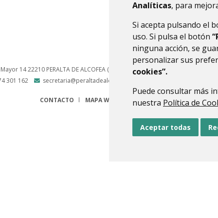
Analíticas
, para mejora
Si acepta pulsando el 
uso. Si pulsa el botón
“
ninguna acción, se guar
personalizar sus prefe
 Mayor 14
22210
PERALTA DE ALCOFEA (HUESCA)
- ARAGÓN
(ESPAÑA)
cookies”.
74 301 162
secretaria@peraltadealcofea.es
Puede consultar más in
CONTACTO
MAPA WEB
AVISO LEGAL
PROTECCIÓN 
nuestra
Política de Coo
Aceptar todas
Re