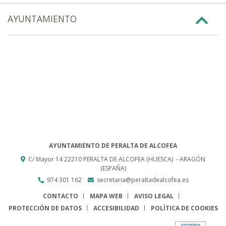
AYUNTAMIENTO
AYUNTAMIENTO DE PERALTA DE ALCOFEA
C/ Mayor 14
22210
PERALTA DE ALCOFEA (HUESCA)
- ARAGÓN
(ESPAÑA)
974 301 162
secretaria@peraltadealcofea.es
CONTACTO
MAPA WEB
AVISO LEGAL
PROTECCIÓN DE DATOS
ACCESIBILIDAD
POLÍTICA DE COOKIES
ENLACE