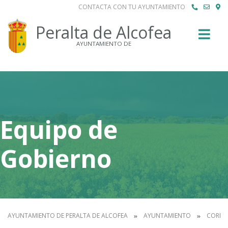
CONTACTA CON TU AYUNTAMIENTO
Buscar
Peralta de Alcofea
AYUNTAMIENTO DE
Equipo de
Gobierno
AYUNTAMIENTO DE PERALTA DE ALCOFEA
AYUNTAMIENTO
CORPO