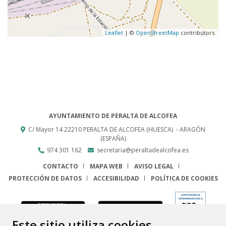
Leaflet
| ©
OpenStreetMap
contributors.
AYUNTAMIENTO DE PERALTA DE ALCOFEA
C/ Mayor 14
22210
PERALTA DE ALCOFEA (HUESCA)
- ARAGÓN
(ESPAÑA)
974 301 162
secretaria@peraltadealcofea.es
CONTACTO
MAPA WEB
AVISO LEGAL
PROTECCIÓN DE DATOS
ACCESIBILIDAD
POLÍTICA DE COOKIES
ENLACE
Este sitio utiliza cookies