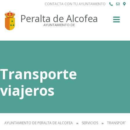
CONTACTA CON TU AYUNTAMIENTO
Buscar
Peralta de Alcofea
AYUNTAMIENTO DE
Transporte
viajeros
AYUNTAMIENTO DE PERALTA DE ALCOFEA
SERVICIOS
TRANSPORTE 