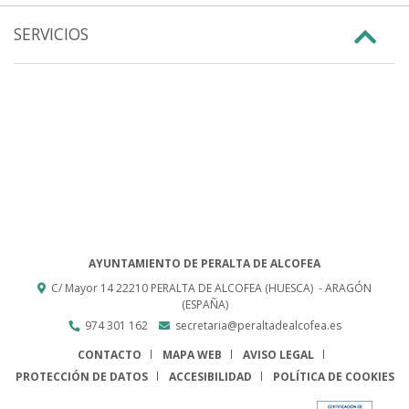
SERVICIOS
AYUNTAMIENTO DE PERALTA DE ALCOFEA
C/ Mayor 14
22210
PERALTA DE ALCOFEA (HUESCA)
- ARAGÓN
(ESPAÑA)
974 301 162
secretaria@peraltadealcofea.es
CONTACTO
MAPA WEB
AVISO LEGAL
PROTECCIÓN DE DATOS
ACCESIBILIDAD
POLÍTICA DE COOKIES
ENLACE