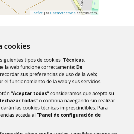
Leaflet
| ©
OpenStreetMap
contributors.
za cookies
 siguientes tipos de cookies:
Técnicas
,
ue la web funcione correctamente;
De
recordar sus preferencias de uso de la web;
r el funcionamiento de la web y sus servicios.
botón
“Aceptar todas”
consideramos que acepta su
Rechazar todas”
o continúa navegando sin realizar
darán las cookies técnicas imprescindibles. Para
rencias acceda al
“Panel de configuración de
DE DATOS
ACCESIBILIDAD
POLÍTICA DE COOKIES
ENLACE EXTERNO AL