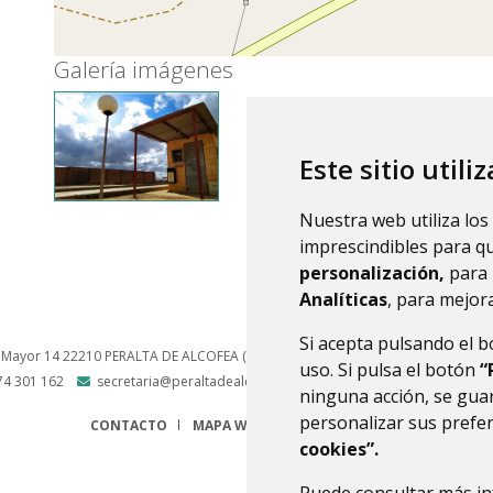
Galería imágenes
Este sitio utili
Nuestra web utiliza los
imprescindibles para q
personalización,
para 
Analíticas
, para mejora
Si acepta pulsando el 
 Mayor 14
22210
PERALTA DE ALCOFEA (HUESCA)
- ARAGÓN
(ESPAÑA)
uso. Si pulsa el botón
“
74 301 162
secretaria@peraltadealcofea.es
ninguna acción, se guar
personalizar sus prefe
CONTACTO
MAPA WEB
AVISO LEGAL
PROTECCIÓN 
cookies”.