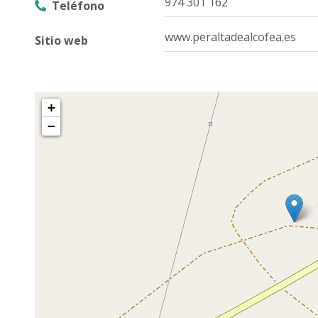
974 301 162
Teléfono
www.peraltadealcofea.es
Sitio web
+
−