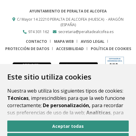
AYUNTAMIENTO DE PERALTA DE ALCOFEA
C/ Mayor 14
22210
PERALTA DE ALCOFEA (HUESCA)
- ARAGÓN
(ESPAÑA)
974 301 162
secretaria@peraltadealcofea.es
CONTACTO
MAPA WEB
AVISO LEGAL
PROTECCIÓN DE DATOS
ACCESIBILIDAD
POLÍTICA DE COOKIES
ENLACE
Este sitio utiliza cookies
Nuestra web utiliza los siguientes tipos de cookies:
Técnicas
, imprescindibles para que la web funcione
correctamente;
De personalización,
para recordar
sus preferencias de uso de la web;
Analíticas
, para
mejorar el funcionamiento de la web y sus servicios.
Aceptar todas
Si acepta pulsando el botón
“Aceptar todas”