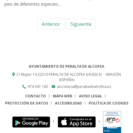
pies de diferentes especies...
Anterior
Siguiente
AYUNTAMIENTO DE PERALTA DE ALCOFEA
C/ Mayor 14
22210
PERALTA DE ALCOFEA (HUESCA)
- ARAGÓN
(ESPAÑA)
974 301 162
secretaria@peraltadealcofea.es
CONTACTO
MAPA WEB
AVISO LEGAL
PROTECCIÓN DE DATOS
ACCESIBILIDAD
POLÍTICA DE COOKIES
ENLACE