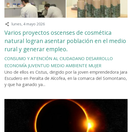
lunes, 4 mayo 2026
Varios proyectos oscenses de cosmética
natural logran asentar población en el medio
rural y generar empleo.
CONSUMO Y ATENCIÓN AL CIUDADANO
DESARROLLO
ECONOMÍA
JUVENTUD
MEDIO AMBIENTE
MUJER
Uno de ellos es Cistus, dirigido por la joven emprendedora Jara
Escudero en Peralta de Alcofea, en la comarca del Somontano,
y que ha ganado ya...