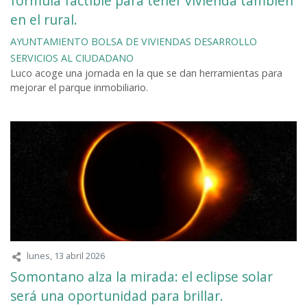
fórmula factible para tener vivienda también
en el rural.
AYUNTAMIENTO
BOLSA DE VIVIENDAS
DESARROLLO
SERVICIOS AL CIUDADANO
Luco acoge una jornada en la que se dan herramientas para
mejorar el parque inmobiliario.
lunes, 13 abril 2026
Somontano alza la mirada: el eclipse solar
será una oportunidad para brillar.