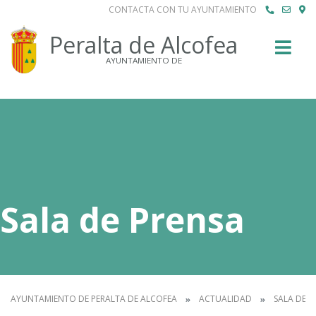
CONTACTA CON TU AYUNTAMIENTO
Buscar
Peralta de Alcofea
AYUNTAMIENTO DE
Sala de Prensa
AYUNTAMIENTO DE PERALTA DE ALCOFEA
ACTUALIDAD
SALA DE P