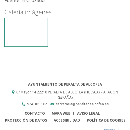
Fuente: El Cruzado
Galería imágenes
AYUNTAMIENTO DE PERALTA DE ALCOFEA
C/ Mayor 14
22210
PERALTA DE ALCOFEA (HUESCA)
- ARAGÓN
(ESPAÑA)
974 301 162
secretaria@peraltadealcofea.es
CONTACTO
MAPA WEB
AVISO LEGAL
PROTECCIÓN DE DATOS
ACCESIBILIDAD
POLÍTICA DE COOKIES