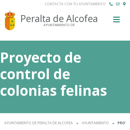
CONTACTA CON TU AYUNTAMIENTO
Buscar
Peralta de Alcofea
AYUNTAMIENTO DE
Proyecto de
control de
colonias felinas
AYUNTAMIENTO DE PERALTA DE ALCOFEA
AYUNTAMIENTO
PROYEC