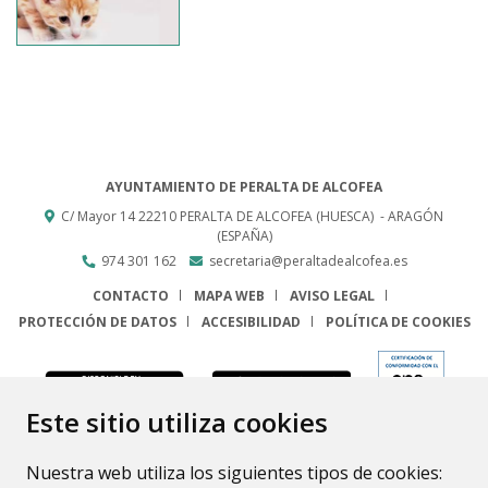
AYUNTAMIENTO DE PERALTA DE ALCOFEA
C/ Mayor 14
22210
PERALTA DE ALCOFEA (HUESCA)
- ARAGÓN
(ESPAÑA)
974 301 162
secretaria@peraltadealcofea.es
CONTACTO
MAPA WEB
AVISO LEGAL
PROTECCIÓN DE DATOS
ACCESIBILIDAD
POLÍTICA DE COOKIES
ENLACE
Este sitio utiliza cookies
Nuestra web utiliza los siguientes tipos de cookies: