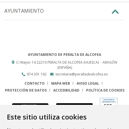
AYUNTAMIENTO
AYUNTAMIENTO DE PERALTA DE ALCOFEA
C/ Mayor 14
22210
PERALTA DE ALCOFEA (HUESCA)
- ARAGÓN
(ESPAÑA)
974 301 162
secretaria@peraltadealcofea.es
CONTACTO
MAPA WEB
AVISO LEGAL
PROTECCIÓN DE DATOS
ACCESIBILIDAD
POLÍTICA DE COOKIES
ENLACE
Este sitio utiliza cookies