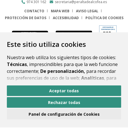
974 301 162
secretaria@peraltadealcofea.es
CONTACTO
MAPA WEB
AVISO LEGAL
PROTECCIÓN DE DATOS
ACCESIBILIDAD
POLÍTICA DE COOKIES
ENLACE
Este sitio utiliza cookies
Nuestra web utiliza los siguientes tipos de cookies:
Técnicas
, imprescindibles para que la web funcione
correctamente;
De personalización,
para recordar
sus preferencias de uso de la web;
Analíticas
, para
mejorar el funcionamiento de la web y sus servicios.
Aceptar todas
Si acepta pulsando el botón
“Aceptar todas”
Rechazar todas
consideramos que acepta su uso. Si pulsa el botón
“Rechazar todas”
o continúa navegando sin realizar
Panel de configuración de Cookies
ninguna acción, se guardarán las cookies técnicas
imprescindibles. Para personalizar sus preferencias