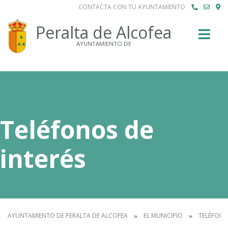
CONTACTA CON TU AYUNTAMIENTO
Buscar
Peralta de Alcofea
AYUNTAMIENTO DE
Teléfonos de
interés
AYUNTAMIENTO DE PERALTA DE ALCOFEA
EL MUNICIPIO
TELÉFONO