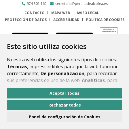
974 301 162
secretaria@peraltadealcofea.es
CONTACTO
MAPA WEB
AVISO LEGAL
PROTECCIÓN DE DATOS
ACCESIBILIDAD
POLÍTICA DE COOKIES
ENLACE
Este sitio utiliza cookies
Nuestra web utiliza los siguientes tipos de cookies:
Técnicas
, imprescindibles para que la web funcione
correctamente;
De personalización,
para recordar
sus preferencias de uso de la web;
Analíticas
, para
mejorar el funcionamiento de la web y sus servicios.
Aceptar todas
Si acepta pulsando el botón
“Aceptar todas”
Rechazar todas
consideramos que acepta su uso. Si pulsa el botón
“Rechazar todas”
o continúa navegando sin realizar
Panel de configuración de Cookies
ninguna acción, se guardarán las cookies técnicas
imprescindibles. Para personalizar sus preferencias