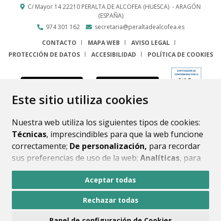
C/ Mayor 14
22210
PERALTA DE ALCOFEA (HUESCA)
- ARAGÓN
(ESPAÑA)
974 301 162
secretaria@peraltadealcofea.es
CONTACTO
MAPA WEB
AVISO LEGAL
PROTECCIÓN DE DATOS
ACCESIBILIDAD
POLÍTICA DE COOKIES
ENLACE
Este sitio utiliza cookies
Nuestra web utiliza los siguientes tipos de cookies:
Técnicas
, imprescindibles para que la web funcione
correctamente;
De personalización,
para recordar
sus preferencias de uso de la web;
Analíticas
, para
mejorar el funcionamiento de la web y sus servicios.
Aceptar todas
Si acepta pulsando el botón
“Aceptar todas”
Rechazar todas
consideramos que acepta su uso. Si pulsa el botón
“Rechazar todas”
o continúa navegando sin realizar
Panel de configuración de Cookies