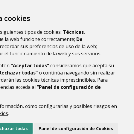
za cookies
 siguientes tipos de cookies:
Técnicas
,
ue la web funcione correctamente;
De
recordar sus preferencias de uso de la web;
r el funcionamiento de la web y sus servicios.
botón
“Aceptar todas”
consideramos que acepta su
Rechazar todas”
o continúa navegando sin realizar
darán las cookies técnicas imprescindibles. Para
rencias acceda al
“Panel de configuración de
formación, cómo configurarlas y posibles riesgos en
DE DATOS
ACCESIBILIDAD
POLÍTICA DE COOKIES
kies
.
ENLACE EXTERNO AL
chazar todas
Panel de configuración de Cookies