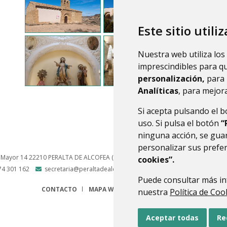
Este sitio utili
Nuestra web utiliza los
imprescindibles para q
personalización,
para 
Analíticas
, para mejora
Si acepta pulsando el 
uso. Si pulsa el botón
“
ninguna acción, se guar
personalizar sus prefe
 Mayor 14
22210
PERALTA DE ALCOFEA (HUESCA)
- ARAGÓN
(ESPAÑA)
cookies”.
74 301 162
secretaria@peraltadealcofea.es
Puede consultar más in
CONTACTO
MAPA WEB
AVISO LEGAL
PROTECCIÓN 
nuestra
Política de Coo
Aceptar todas
Re