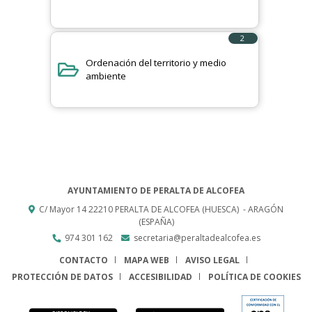
2
elementos
Ordenación del territorio y medio
ambiente
AYUNTAMIENTO DE PERALTA DE ALCOFEA
C/ Mayor 14
22210
PERALTA DE ALCOFEA (HUESCA)
- ARAGÓN
(ESPAÑA)
974 301 162
secretaria@peraltadealcofea.es
CONTACTO
MAPA WEB
AVISO LEGAL
PROTECCIÓN DE DATOS
ACCESIBILIDAD
POLÍTICA DE COOKIES
ENLACE