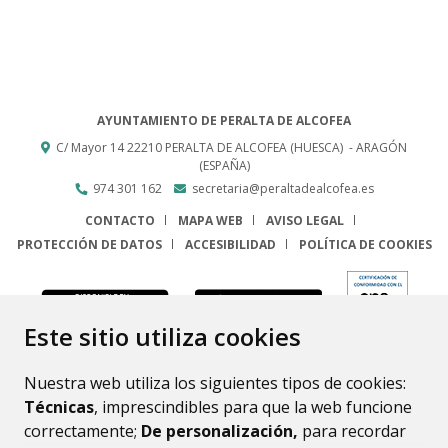
AYUNTAMIENTO DE PERALTA DE ALCOFEA
C/ Mayor 14
22210
PERALTA DE ALCOFEA (HUESCA)
- ARAGÓN
(ESPAÑA)
974 301 162
secretaria@peraltadealcofea.es
CONTACTO
MAPA WEB
AVISO LEGAL
PROTECCIÓN DE DATOS
ACCESIBILIDAD
POLÍTICA DE COOKIES
ENLACE
Este sitio utiliza cookies
Nuestra web utiliza los siguientes tipos de cookies:
Técnicas
, imprescindibles para que la web funcione
correctamente;
De personalización,
para recordar