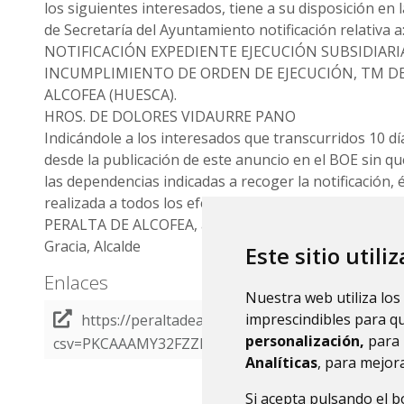
los siguientes interesados, tiene a su disposición en
de Secretaría del Ayuntamiento notificación relativa a
NOTIFICACIÓN EXPEDIENTE EJECUCIÓN SUBSIDIARI
INCUMPLIMIENTO DE ORDEN DE EJECUCIÓN, TM DE
ALCOFEA (HUESCA).
HROS. DE DOLORES VIDAURRE PANO
Indicándole a los interesados que transcurridos 10 dí
desde la publicación de este anuncio en el BOE sin q
las dependencias indicadas a recoger la notificación, 
realizada a todos los efectos.
PERALTA DE ALCOFEA, a 16 de diciembre de 2025. D.
Gracia, Alcalde
Este sitio utili
Enlaces
Nuestra web utiliza los
imprescindibles para q
https://peraltadealcofea.sedipualba.es/firma/
personalización,
para 
csv=PKCAAAMY32FZZKUJLJQL&modo=abrir
Analíticas
, para mejora
Si acepta pulsando el 