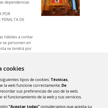
 las dependencias
:
A POR
 PERALTA DE
as hábiles a contar
ue se personen en
ésta se tendrá por
 Sergio Gambau
za cookies
 siguientes tipos de cookies:
Técnicas
,
ue la web funcione correctamente;
De
documento.aspx?
recordar sus preferencias de uso de la web;
r el funcionamiento de la web y sus servicios.
botón
“Aceptar todas”
consideramos que acepta su