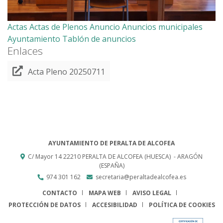
Actas
Actas de Plenos
Anuncio
Anuncios municipales
Ayuntamiento
Tablón de anuncios
Enlaces
Acta Pleno 20250711
AYUNTAMIENTO DE PERALTA DE ALCOFEA
C/ Mayor 14
22210
PERALTA DE ALCOFEA (HUESCA)
- ARAGÓN
(ESPAÑA)
974 301 162
secretaria@peraltadealcofea.es
CONTACTO
MAPA WEB
AVISO LEGAL
PROTECCIÓN DE DATOS
ACCESIBILIDAD
POLÍTICA DE COOKIES
ENLACE