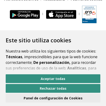
ENLACE
Este sitio utiliza cookies
Nuestra web utiliza los siguientes tipos de cookies:
Técnicas
, imprescindibles para que la web funcione
correctamente;
De personalización,
para recordar
sus preferencias de uso de la web;
Analíticas
, para
mejorar el funcionamiento de la web y sus servicios.
Aceptar todas
Si acepta pulsando el botón
“Aceptar todas”
Rechazar todas
consideramos que acepta su uso. Si pulsa el botón
“Rechazar todas”
o continúa navegando sin realizar
Panel de configuración de Cookies
ninguna acción, se guardarán las cookies técnicas