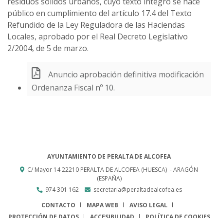
residuos sólidos urbanos, cuyo texto íntegro se hace
público en cumplimiento del artículo 17.4 del Texto
Refundido de la Ley Reguladora de las Haciendas
Locales, aprobado por el Real Decreto Legislativo
2/2004, de 5 de marzo.
Anuncio aprobación definitiva modificación
Ordenanza Fiscal nº 10.
AYUNTAMIENTO DE PERALTA DE ALCOFEA
C/ Mayor 14
22210
PERALTA DE ALCOFEA (HUESCA)
- ARAGÓN
(ESPAÑA)
974 301 162
secretaria@peraltadealcofea.es
CONTACTO
MAPA WEB
AVISO LEGAL
PROTECCIÓN DE DATOS
ACCESIBILIDAD
POLÍTICA DE COOKIES