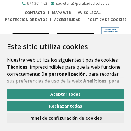
974 301 162
secretaria@peraltadealcofea.es
CONTACTO
MAPA WEB
AVISO LEGAL
PROTECCIÓN DE DATOS
ACCESIBILIDAD
POLÍTICA DE COOKIES
ENLACE
Este sitio utiliza cookies
Nuestra web utiliza los siguientes tipos de cookies:
Técnicas
, imprescindibles para que la web funcione
correctamente;
De personalización,
para recordar
sus preferencias de uso de la web;
Analíticas
, para
mejorar el funcionamiento de la web y sus servicios.
Aceptar todas
Si acepta pulsando el botón
“Aceptar todas”
Rechazar todas
consideramos que acepta su uso. Si pulsa el botón
“Rechazar todas”
o continúa navegando sin realizar
Panel de configuración de Cookies
ninguna acción, se guardarán las cookies técnicas
imprescindibles. Para personalizar sus preferencias