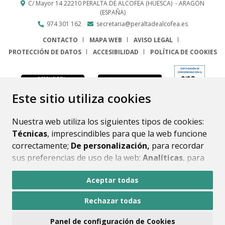
C/ Mayor 14
22210
PERALTA DE ALCOFEA (HUESCA)
- ARAGÓN
(ESPAÑA)
974 301 162
secretaria@peraltadealcofea.es
CONTACTO
MAPA WEB
AVISO LEGAL
PROTECCIÓN DE DATOS
ACCESIBILIDAD
POLÍTICA DE COOKIES
ENLACE
Este sitio utiliza cookies
Nuestra web utiliza los siguientes tipos de cookies:
Técnicas
, imprescindibles para que la web funcione
correctamente;
De personalización,
para recordar
sus preferencias de uso de la web;
Analíticas
, para
mejorar el funcionamiento de la web y sus servicios.
Aceptar todas
Si acepta pulsando el botón
“Aceptar todas”
Rechazar todas
consideramos que acepta su uso. Si pulsa el botón
“Rechazar todas”
o continúa navegando sin realizar
Panel de configuración de Cookies