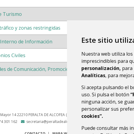
de Turismo
ráfico y zonas restringidas
Este sitio utili
 Interno de Información
Nuestra web utiliza los
ios Civiles
imprescindibles para q
personalización,
para 
des de Comunicación, Promoción y Difusión
Analíticas
, para mejora
Si acepta pulsando el 
uso. Si pulsa el botón
“
ninguna acción, se guar
personalizar sus prefe
 Mayor 14
22210
PERALTA DE ALCOFEA (HUESCA)
- ARAGÓN
(ESPAÑA)
cookies”.
74 301 162
secretaria@peraltadealcofea.es
Puede consultar más in
CONTACTO
MAPA WEB
AVISO LEGAL
PROTECCIÓN 