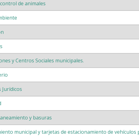
control de animales
mbiente
ón
s
ones y Centros Sociales municipales.
erio
 Jurídicos
d
saneamiento y basuras
ento municipal y tarjetas de estacionamiento de vehículos