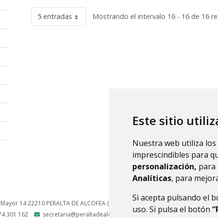
5 entradas
Mostrando el intervalo 16 - 16 de 16 re
Este sitio utili
Nuestra web utiliza los
imprescindibles para q
personalización,
para 
Analíticas
, para mejora
Si acepta pulsando el 
 Mayor 14
22210
PERALTA DE ALCOFEA (HUESCA)
- ARAGÓN
(ESPAÑA)
uso. Si pulsa el botón
“
74 301 162
secretaria@peraltadealcofea.es