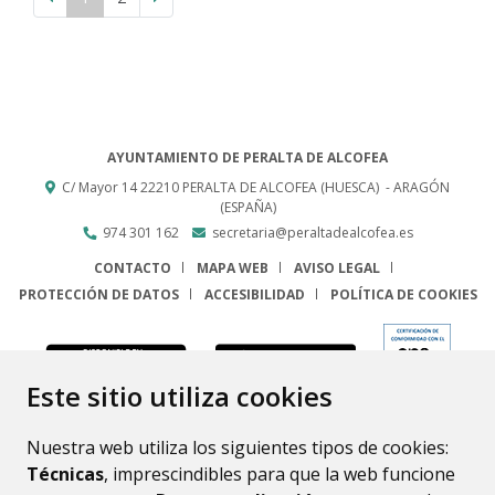
AYUNTAMIENTO DE PERALTA DE ALCOFEA
C/ Mayor 14
22210
PERALTA DE ALCOFEA (HUESCA)
- ARAGÓN
(ESPAÑA)
974 301 162
secretaria@peraltadealcofea.es
CONTACTO
MAPA WEB
AVISO LEGAL
PROTECCIÓN DE DATOS
ACCESIBILIDAD
POLÍTICA DE COOKIES
ENLACE
Este sitio utiliza cookies
Nuestra web utiliza los siguientes tipos de cookies:
Técnicas
, imprescindibles para que la web funcione