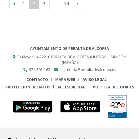
1
2
3
...
14
AYUNTAMIENTO DE PERALTA DE ALCOFEA
C/ Mayor 14
22210
PERALTA DE ALCOFEA (HUESCA)
- ARAGÓN
(ESPAÑA)
974 301 162
secretaria@peraltadealcofea.es
CONTACTO
MAPA WEB
AVISO LEGAL
PROTECCIÓN DE DATOS
ACCESIBILIDAD
POLÍTICA DE COOKIES
ENLACE