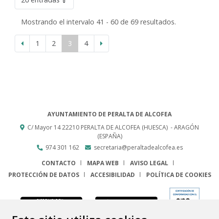
Mostrando el intervalo 41 - 60 de 69 resultados.
1
2
3
4
AYUNTAMIENTO DE PERALTA DE ALCOFEA
C/ Mayor 14
22210
PERALTA DE ALCOFEA (HUESCA)
- ARAGÓN
(ESPAÑA)
974 301 162
secretaria@peraltadealcofea.es
CONTACTO
MAPA WEB
AVISO LEGAL
PROTECCIÓN DE DATOS
ACCESIBILIDAD
POLÍTICA DE COOKIES
ENLACE