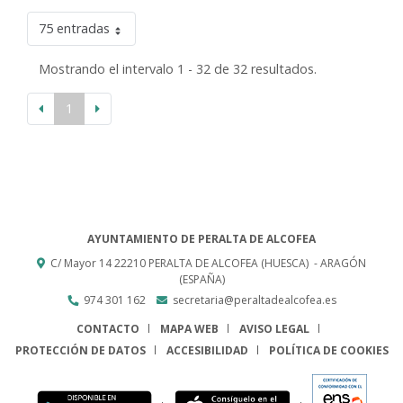
75 entradas
Mostrando el intervalo 1 - 32 de 32 resultados.
1
AYUNTAMIENTO DE PERALTA DE ALCOFEA
C/ Mayor 14
22210
PERALTA DE ALCOFEA (HUESCA)
- ARAGÓN
(ESPAÑA)
974 301 162
secretaria@peraltadealcofea.es
CONTACTO
MAPA WEB
AVISO LEGAL
PROTECCIÓN DE DATOS
ACCESIBILIDAD
POLÍTICA DE COOKIES
ENLACE