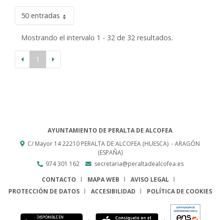
50 entradas
Mostrando el intervalo 1 - 32 de 32 resultados.
1
AYUNTAMIENTO DE PERALTA DE ALCOFEA
C/ Mayor 14
22210
PERALTA DE ALCOFEA (HUESCA)
- ARAGÓN
(ESPAÑA)
974 301 162
secretaria@peraltadealcofea.es
CONTACTO
MAPA WEB
AVISO LEGAL
PROTECCIÓN DE DATOS
ACCESIBILIDAD
POLÍTICA DE COOKIES
ENLACE