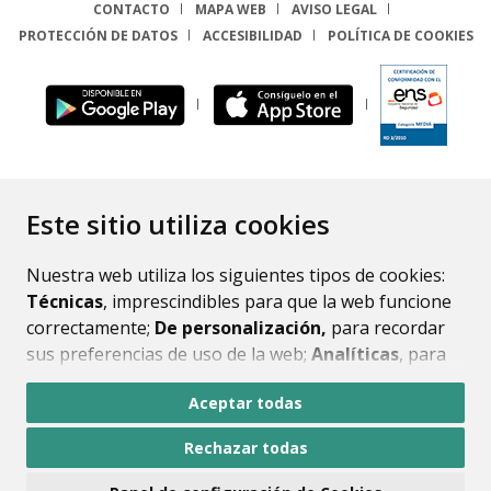
CONTACTO
MAPA WEB
AVISO LEGAL
PROTECCIÓN DE DATOS
ACCESIBILIDAD
POLÍTICA DE COOKIES
ENLACE
Este sitio utiliza cookies
Nuestra web utiliza los siguientes tipos de cookies:
Técnicas
, imprescindibles para que la web funcione
correctamente;
De personalización,
para recordar
sus preferencias de uso de la web;
Analíticas
, para
mejorar el funcionamiento de la web y sus servicios.
Aceptar todas
Si acepta pulsando el botón
“Aceptar todas”
Rechazar todas
consideramos que acepta su uso. Si pulsa el botón
“Rechazar todas”
o continúa navegando sin realizar