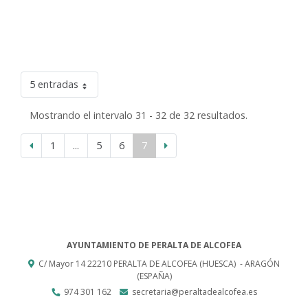
5 entradas
Mostrando el intervalo 31 - 32 de 32 resultados.
1
...
5
6
7
AYUNTAMIENTO DE PERALTA DE ALCOFEA
C/ Mayor 14
22210
PERALTA DE ALCOFEA (HUESCA)
- ARAGÓN
(ESPAÑA)
974 301 162
secretaria@peraltadealcofea.es