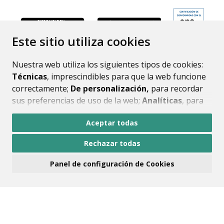
ENLACE
Este sitio utiliza cookies
Nuestra web utiliza los siguientes tipos de cookies:
Técnicas
, imprescindibles para que la web funcione
correctamente;
De personalización,
para recordar
sus preferencias de uso de la web;
Analíticas
, para
mejorar el funcionamiento de la web y sus servicios.
Aceptar todas
Si acepta pulsando el botón
“Aceptar todas”
Rechazar todas
consideramos que acepta su uso. Si pulsa el botón
“Rechazar todas”
o continúa navegando sin realizar
Panel de configuración de Cookies
ninguna acción, se guardarán las cookies técnicas
imprescindibles. Para personalizar sus preferencias
acceda al
“Panel de configuración de cookies”.
Puede consultar más información, cómo