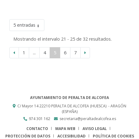
5 entradas
Mostrando el intervalo 21 - 25 de 32 resultados.
1
...
4
5
6
7
AYUNTAMIENTO DE PERALTA DE ALCOFEA
C/ Mayor 14
22210
PERALTA DE ALCOFEA (HUESCA)
- ARAGÓN
(ESPAÑA)
974 301 162
secretaria@peraltadealcofea.es
CONTACTO
MAPA WEB
AVISO LEGAL
PROTECCIÓN DE DATOS
ACCESIBILIDAD
POLÍTICA DE COOKIES