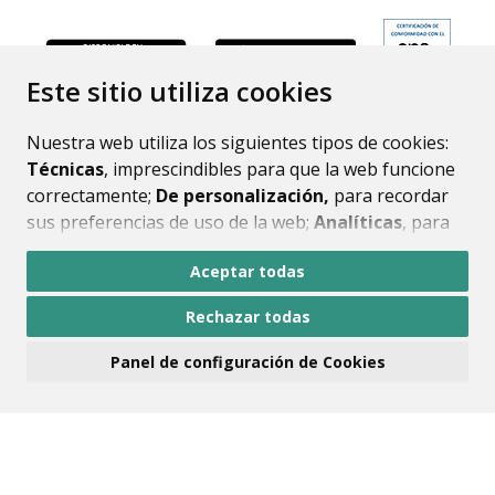
ENLACE
Este sitio utiliza cookies
Nuestra web utiliza los siguientes tipos de cookies:
Técnicas
, imprescindibles para que la web funcione
correctamente;
De personalización,
para recordar
sus preferencias de uso de la web;
Analíticas
, para
mejorar el funcionamiento de la web y sus servicios.
Aceptar todas
Si acepta pulsando el botón
“Aceptar todas”
Rechazar todas
consideramos que acepta su uso. Si pulsa el botón
“Rechazar todas”
o continúa navegando sin realizar
Panel de configuración de Cookies
ninguna acción, se guardarán las cookies técnicas
imprescindibles. Para personalizar sus preferencias
acceda al
“Panel de configuración de cookies”.
Puede consultar más información, cómo