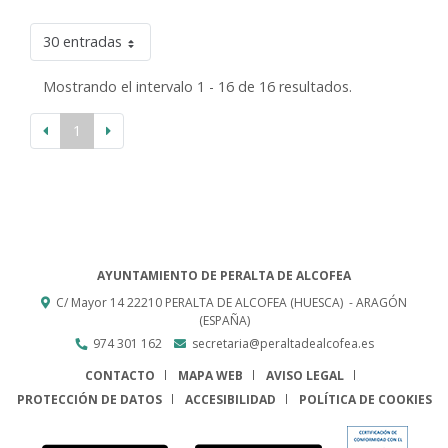
30 entradas
Mostrando el intervalo 1 - 16 de 16 resultados.
1
AYUNTAMIENTO DE PERALTA DE ALCOFEA
C/ Mayor 14
22210
PERALTA DE ALCOFEA (HUESCA)
- ARAGÓN
(ESPAÑA)
974 301 162
secretaria@peraltadealcofea.es
CONTACTO
MAPA WEB
AVISO LEGAL
PROTECCIÓN DE DATOS
ACCESIBILIDAD
POLÍTICA DE COOKIES
ENLACE