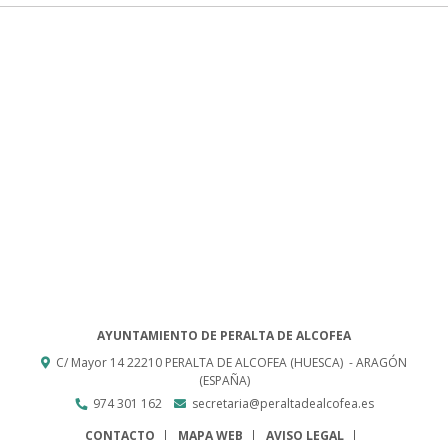
AYUNTAMIENTO DE PERALTA DE ALCOFEA
C/ Mayor 14
22210
PERALTA DE ALCOFEA (HUESCA)
- ARAGÓN
(ESPAÑA)
974 301 162
secretaria@peraltadealcofea.es
CONTACTO
MAPA WEB
AVISO LEGAL