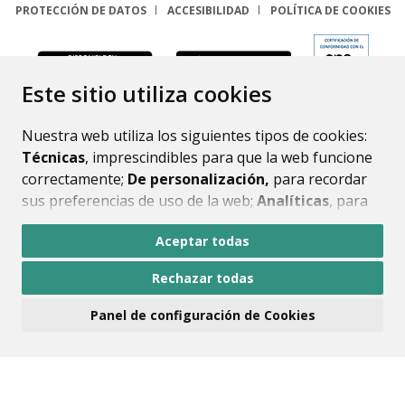
PROTECCIÓN DE DATOS
ACCESIBILIDAD
POLÍTICA DE COOKIES
ENLACE
Este sitio utiliza cookies
Nuestra web utiliza los siguientes tipos de cookies:
Técnicas
, imprescindibles para que la web funcione
correctamente;
De personalización,
para recordar
sus preferencias de uso de la web;
Analíticas
, para
mejorar el funcionamiento de la web y sus servicios.
Aceptar todas
Si acepta pulsando el botón
“Aceptar todas”
Rechazar todas
consideramos que acepta su uso. Si pulsa el botón
“Rechazar todas”
o continúa navegando sin realizar
Panel de configuración de Cookies
ninguna acción, se guardarán las cookies técnicas
imprescindibles. Para personalizar sus preferencias
acceda al
“Panel de configuración de cookies”.
Puede consultar más información, cómo