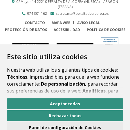
C/ Mayor 14
22210
PERALTA DE ALCOFEA (HUESCA)
- ARAGÓN
(ESPAÑA)
974 301 162
secretaria@peraltadealcofea.es
CONTACTO
MAPA WEB
AVISO LEGAL
PROTECCIÓN DE DATOS
ACCESIBILIDAD
POLÍTICA DE COOKIES
ENLACE
Este sitio utiliza cookies
Nuestra web utiliza los siguientes tipos de cookies:
Técnicas
, imprescindibles para que la web funcione
correctamente;
De personalización,
para recordar
sus preferencias de uso de la web;
Analíticas
, para
mejorar el funcionamiento de la web y sus servicios.
Aceptar todas
Si acepta pulsando el botón
“Aceptar todas”
Rechazar todas
consideramos que acepta su uso. Si pulsa el botón
“Rechazar todas”
o continúa navegando sin realizar
Panel de configuración de Cookies