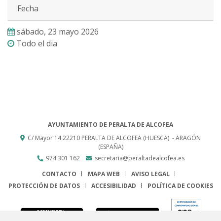
Fecha
sábado, 23 mayo 2026
Todo el dia
AYUNTAMIENTO DE PERALTA DE ALCOFEA
C/ Mayor 14
22210
PERALTA DE ALCOFEA (HUESCA)
- ARAGÓN
(ESPAÑA)
974 301 162
secretaria@peraltadealcofea.es
CONTACTO
MAPA WEB
AVISO LEGAL
PROTECCIÓN DE DATOS
ACCESIBILIDAD
POLÍTICA DE COOKIES
ENLACE