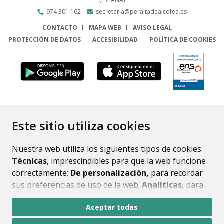
(ESPAÑA)
974 301 162
secretaria@peraltadealcofea.es
CONTACTO
MAPA WEB
AVISO LEGAL
PROTECCIÓN DE DATOS
ACCESIBILIDAD
POLÍTICA DE COOKIES
ENLACE
Este sitio utiliza cookies
Nuestra web utiliza los siguientes tipos de cookies:
Técnicas
, imprescindibles para que la web funcione
correctamente;
De personalización,
para recordar
sus preferencias de uso de la web;
Analíticas
, para
mejorar el funcionamiento de la web y sus servicios.
Aceptar todas
Si acepta pulsando el botón
“Aceptar todas”