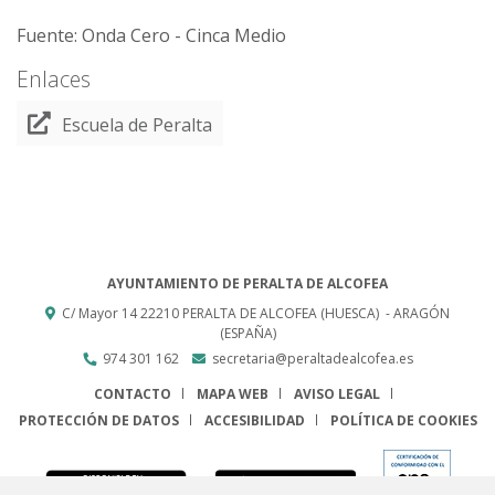
Fuente: Onda Cero - Cinca Medio
Enlaces
Escuela de Peralta
AYUNTAMIENTO DE PERALTA DE ALCOFEA
C/ Mayor 14
22210
PERALTA DE ALCOFEA (HUESCA)
- ARAGÓN
(ESPAÑA)
974 301 162
secretaria@peraltadealcofea.es
CONTACTO
MAPA WEB
AVISO LEGAL
PROTECCIÓN DE DATOS
ACCESIBILIDAD
POLÍTICA DE COOKIES
ENLACE