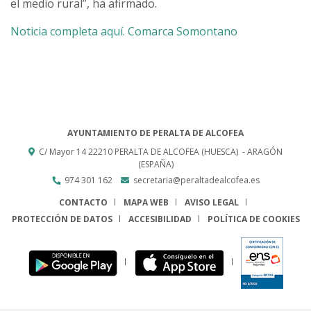
el medio rural”, ha afirmado.
Noticia completa aquí. Comarca Somontano
AYUNTAMIENTO DE PERALTA DE ALCOFEA
C/ Mayor 14
22210
PERALTA DE ALCOFEA (HUESCA)
- ARAGÓN
(ESPAÑA)
974 301 162
secretaria@peraltadealcofea.es
CONTACTO
MAPA WEB
AVISO LEGAL
PROTECCIÓN DE DATOS
ACCESIBILIDAD
POLÍTICA DE COOKIES
ENLACE