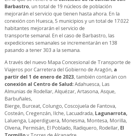
Barbastro
, un total de 19 núcleos de población
mejorarán el servicio que tienen hasta ahora. En la
conexión con Huesca, 5 municipios y un total de 17.022
habitantes mejorarán el servicio de
transporte semanal. En el caso de Barbastro, las
expediciones semanales se incrementarán en 138
pasando a tener 303 a la semana.
A través del nuevo Mapa Concesional de Transporte de
Viajeros por Carretera del Gobierno de Aragón,
a
partir del 1 de enero de 2023
, también contarán con
conexión al Centro de Salud:
Adahuesca, Las
Almunias de Rodellar, Alquézar, Artasona, Asque,
Barbuñales,
Bierge, Burceat, Colungo, Coscojuela de Fantova,
Costeán, Cregenzán, Ilche, Lacuadrada,
Lagunarrota,
Laluenga, Laperdiguera, Monesma, Montesa, Morilla,
Olvena, Permisán, El Poblado, Radiquero, Rodellar,
El
Tormillo
y Torres de Alcanadre.