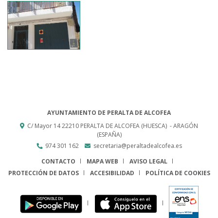
AYUNTAMIENTO DE PERALTA DE ALCOFEA
C/ Mayor 14
22210
PERALTA DE ALCOFEA (HUESCA)
- ARAGÓN
(ESPAÑA)
974 301 162
secretaria@peraltadealcofea.es
CONTACTO
MAPA WEB
AVISO LEGAL
PROTECCIÓN DE DATOS
ACCESIBILIDAD
POLÍTICA DE COOKIES
ENLACE