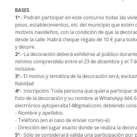
BASES
1ª
.- Podrán participar en este concurso todas las viv
pisos, establecimientos, etc. del municipio que estén
motivos navideños, con la condición de que la decorac
desde la calle. Habrá cheque regalo de 10 € para todo 
y decore.
2ª
.- La decoración deberá exhibirse al público durant
mínimo comprendido entre el 23 de diciembre y el 7 
inclusive.
3ª
.- El motivo y temática de la decoración será, exclus
Navidad.
4ª
.- Inscripción. Toda persona que quiera participar 
foto de la decoración y su nombre al WhatsApp 666 6
electrónico aytoperalta14@gmail.com, debiendo cons
- Nombre y apellidos.
- Teléfono (en el caso de enviar correo-e).
- Dirección del lugar exacto donde se realiza la deco
5ª
.- Sólo se considerará válida una participación por