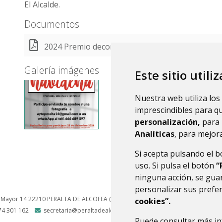
El Alcalde.
Documentos
2024 Premio decoración navideña.pdf
(PDF 202,8 K
Galería imágenes
Este sitio utili
Nuestra web utiliza los
imprescindibles para q
personalización,
para 
Analíticas
, para mejora
Si acepta pulsando el 
uso. Si pulsa el botón
“
ninguna acción, se guar
personalizar sus prefe
 Mayor 14
22210
PERALTA DE ALCOFEA (HUESCA)
- ARAGÓN
(ESPAÑA)
cookies”.
74 301 162
secretaria@peraltadealcofea.es
Puede consultar más in