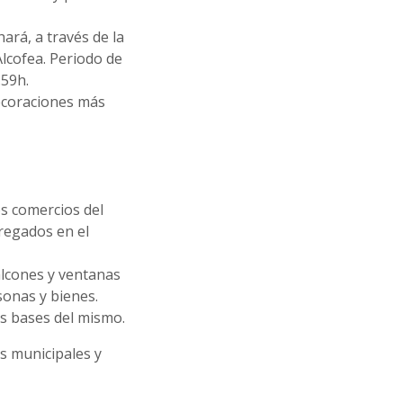
hará, a través de la
lcofea. Periodo de
.59h.
decoraciones más
s comercios del
tregados en el
balcones y ventanas
sonas y bienes.
as bases del mismo.
es municipales y