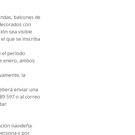
iendas, balcones de
 decorados con
ión sea visible
el que se inscriba
e el período
de enero, ambos
ivamente, la
deberá enviar una
89 597 o al correo
tar:
ración navideña.
 persona y por