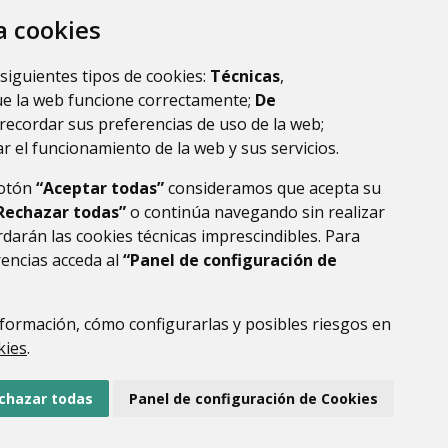
za cookies
montano
 siguientes tipos de cookies:
Técnicas
,
ue la web funcione correctamente;
De
recordar sus preferencias de uso de la web;
r el funcionamiento de la web y sus servicios.
botón
“Aceptar todas”
consideramos que acepta su
Rechazar todas”
o continúa navegando sin realizar
darán las cookies técnicas imprescindibles. Para
rencias acceda al
“Panel de configuración de
formación, cómo configurarlas y posibles riesgos en
DE DATOS
ACCESIBILIDAD
POLÍTICA DE COOKIES
kies
.
ENLACE EXTERNO AL
chazar todas
Panel de configuración de Cookies