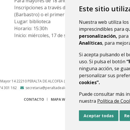
Para mayores de 18 años
Este sitio utili
Inscripciones a través de la página web de
CPEPA So
(Barbastro) o el primer día de clase.
Lugar: biblioteca
Nuestra web utiliza los
Horario: 15:30h
imprescindibles para q
Inicio: miércoles, 17 de septiembre
personalización,
para 
Analíticas
, para mejora
Si acepta pulsando el 
uso. Si pulsa el botón
“
ninguna acción, se guar
personalizar sus prefe
 Mayor 14
22210
PERALTA DE ALCOFEA (HUESCA)
- ARAGÓN
(ESPAÑA)
cookies”.
74 301 162
secretaria@peraltadealcofea.es
Puede consultar más in
CONTACTO
MAPA WEB
AVISO LEGAL
PROTECCIÓN 
nuestra
Política de Coo
Aceptar todas
Re