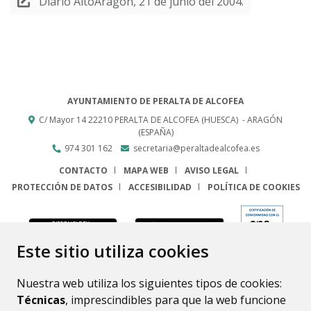
Diario AltoAragón, 21 de junio del 2004.
AYUNTAMIENTO DE PERALTA DE ALCOFEA
C/ Mayor 14
22210
PERALTA DE ALCOFEA (HUESCA)
- ARAGÓN
(ESPAÑA)
974 301 162
secretaria@peraltadealcofea.es
CONTACTO
MAPA WEB
AVISO LEGAL
PROTECCIÓN DE DATOS
ACCESIBILIDAD
POLÍTICA DE COOKIES
ENLACE
Este sitio utiliza cookies
Nuestra web utiliza los siguientes tipos de cookies:
Técnicas
, imprescindibles para que la web funcione