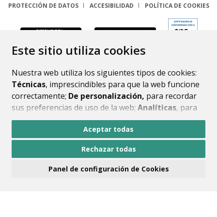
PROTECCIÓN DE DATOS
ACCESIBILIDAD
POLÍTICA DE COOKIES
ENLACE
Este sitio utiliza cookies
Nuestra web utiliza los siguientes tipos de cookies:
Técnicas
, imprescindibles para que la web funcione
correctamente;
De personalización,
para recordar
sus preferencias de uso de la web;
Analíticas
, para
mejorar el funcionamiento de la web y sus servicios.
Aceptar todas
Si acepta pulsando el botón
“Aceptar todas”
Rechazar todas
consideramos que acepta su uso. Si pulsa el botón
“Rechazar todas”
o continúa navegando sin realizar
Panel de configuración de Cookies
ninguna acción, se guardarán las cookies técnicas
imprescindibles. Para personalizar sus preferencias
acceda al
“Panel de configuración de cookies”.
Puede consultar más información, cómo