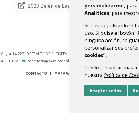
personalización,
para 
2023 Belén de Lagunarrota
Analíticas
, para mejora
Si acepta pulsando el 
uso. Si pulsa el botón
“
ninguna acción, se guar
personalizar sus prefe
 Mayor 14
22210
PERALTA DE ALCOFEA (HUESCA)
- ARAGÓN
(ESPAÑA)
cookies”.
74 301 162
secretaria@peraltadealcofea.es
Puede consultar más in
CONTACTO
MAPA WEB
AVISO LEGAL
PROTECCIÓN 
nuestra
Política de Coo
Aceptar todas
Re