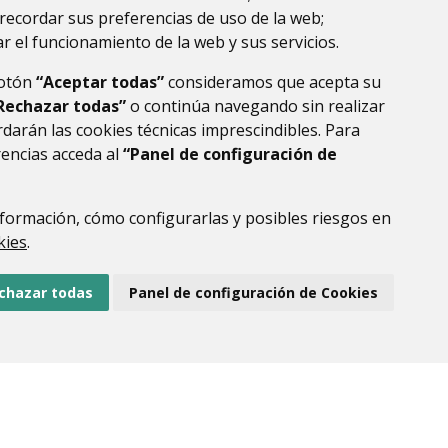
recordar sus preferencias de uso de la web;
r el funcionamiento de la web y sus servicios.
botón
“Aceptar todas”
consideramos que acepta su
Rechazar todas”
o continúa navegando sin realizar
darán las cookies técnicas imprescindibles. Para
rencias acceda al
“Panel de configuración de
formación, cómo configurarlas y posibles riesgos en
DE DATOS
ACCESIBILIDAD
POLÍTICA DE COOKIES
kies
.
ENLACE EXTERNO AL
chazar todas
Panel de configuración de Cookies