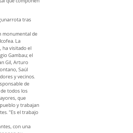
ntal que componen
gunarrota tras
lén monumental de
lcofea. La
 ha visitado el
rgio Gambau; el
n Gil, Arturo
montano, Saúl
dores y vecinos.
esponsable de
 de todos los
ayores, que
 pueblo y trabajan
es. "Es el trabajo
antes, con una