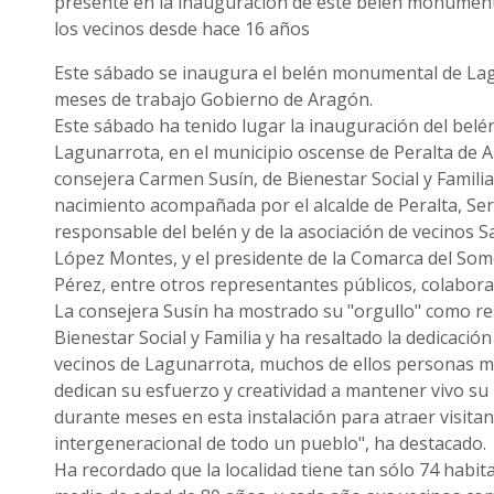
presente en la inauguración de este belén monume
los vecinos desde hace 16 años
Este sábado se inaugura el belén monumental de La
meses de trabajo Gobierno de Aragón.
Este sábado ha tenido lugar la inauguración del be
Lagunarrota, en el municipio oscense de Peralta de A
consejera Carmen Susín, de Bienestar Social y Familia,
nacimiento acompañada por el alcalde de Peralta, Se
responsable del belén y de la asociación de vecinos Sa
López Montes, y el presidente de la Comarca del So
Pérez, entre otros representantes públicos, colabora
La consejera Susín ha mostrado su "orgullo" como r
Bienestar Social y Familia y ha resaltado la dedicación
vecinos de Lagunarrota, muchos de ellos personas m
dedican su esfuerzo y creatividad a mantener vivo su
durante meses en esta instalación para atraer visitant
intergeneracional de todo un pueblo", ha destacado.
Ha recordado que la localidad tiene tan sólo 74 habit