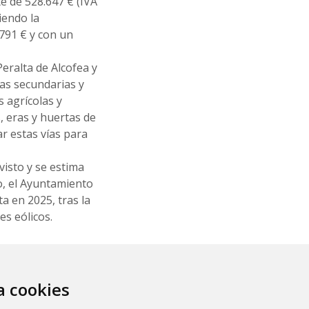
e de 528.647 € (IVA
iendo la
791 € y con un
eralta de Alcofea y
das secundarias y
s agrícolas y
 eras y huertas de
ar estas vías para
visto y se estima
do, el Ayuntamiento
a en 2025, tras la
es eólicos.
za cookies