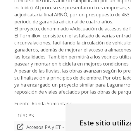
concurso de obras abierto simplificado por un import
incluido). Al proceso se presentaron tres empresas, s
adjudicataria final ARNÓ, por un presupuesto de 453.
período de garantía adicional de cuatro años.
El proyecto, denominado «Adecuación de accesos de P
El Tormillo», consiste en el asfaltado de varias entra
circunvalaciones, facilitando la circulación de vehículo
ganaderos, además de mejorar el acceso a almacenes,
las localidades. También permitirá a los vecinos utiliz
pasear y montar en bicicleta en mejores condiciones.
A pesar de las lluvias, las obras avanzan según lo pre
su finalización a principios de diciembre. Por otro la
ya ha encargado un proyecto similar para Lagunarrot
reposición de viales afectados por las obras de parqu
Fuente: Ronda Somontano.
Enlaces
Este sitio utili
Accesos PA y ET - Ronda