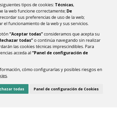
 siguientes tipos de cookies:
Técnicas
,
ue la web funcione correctamente;
De
recordar sus preferencias de uso de la web;
r el funcionamiento de la web y sus servicios.
botón
“Aceptar todas”
consideramos que acepta su
Rechazar todas”
o continúa navegando sin realizar
darán las cookies técnicas imprescindibles. Para
rencias acceda al
“Panel de configuración de
DE DATOS
ACCESIBILIDAD
POLÍTICA DE COOKIES
ENLACE EXTERNO AL
formación, cómo configurarlas y posibles riesgos en
kies
.
chazar todas
Panel de configuración de Cookies