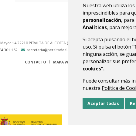
Nuestra web utiliza los
imprescindibles para q
personalización,
para 
Analíticas
, para mejora
Si acepta pulsando el 
 Mayor 14
22210
PERALTA DE ALCOFEA (HUESCA)
- ARAGÓN
(ESPAÑA)
uso. Si pulsa el botón
“
74 301 162
secretaria@peraltadealcofea.es
ninguna acción, se guar
personalizar sus prefe
CONTACTO
MAPA WEB
AVISO LEGAL
PROTECCIÓN 
cookies”.
Puede consultar más in
nuestra
Política de Coo
Aceptar todas
Re