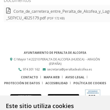
Documentos
Corte_de_carretera_entre_Peralta_de_Alcofea_y_La
_SEFYCU_4025179.pdf
(PDF 172 KB)
AYUNTAMIENTO DE PERALTA DE ALCOFEA
C/ Mayor 14
22210
PERALTA DE ALCOFEA (HUESCA)
- ARAGÓN
(ESPAÑA)
974 301 162
secretaria@peraltadealcofea.es
CONTACTO
MAPA WEB
AVISO LEGAL
PROTECCIÓN DE DATOS
ACCESIBILIDAD
POLÍTICA DE COOKIES
ENLACE
Este sitio utiliza cookies